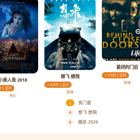
紧闭的门后
⭐ 7.5分 | 正片
想飞 想飛
小美人鱼 2018
惊悚
⭐ 8.5分 | 正片
分 | 正片
爱情
奇幻
丧门星
2
想飞 想飛
4
婚杀 2026
6