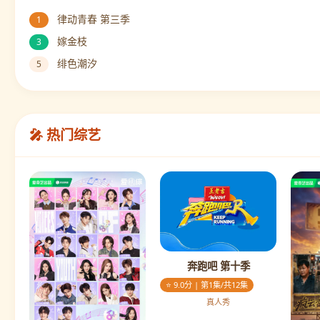
律动青春 第三季
1
嫁金枝
3
绯色潮汐
5
🎤 热门综艺
奔跑吧 第十季
⭐ 9.0分 | 第1集/共12集
真人秀