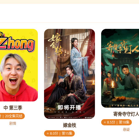
中 第三季
寄骨寺守灯
5分 | 20全集完结
⭐ 8.5分 | 第18集
剧情
嫁金枝
悬疑
⭐ 8.0分 | 第15集