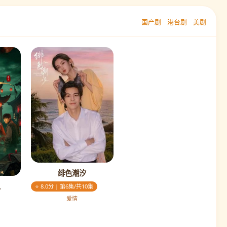
国产剧
港台剧
美剧
绯色潮汐
人
⭐ 8.0分 | 第6集/共10集
爱情