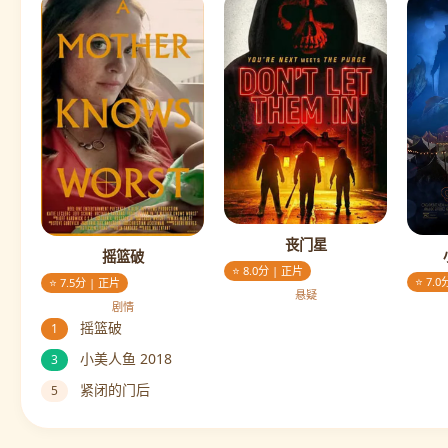
丧门星
摇篮破
⭐ 8.0分 | 正片
⭐ 7.0
⭐ 7.5分 | 正片
悬疑
剧情
摇篮破
1
小美人鱼 2018
3
紧闭的门后
5