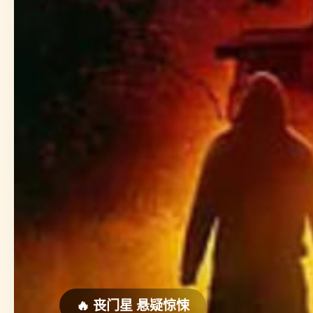
🔥 丧门星 悬疑惊悚