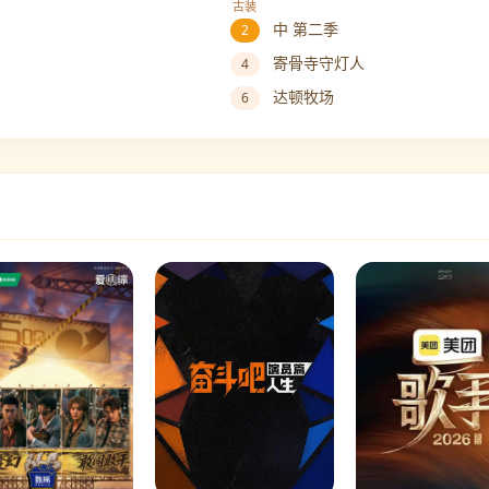
古装
中 第二季
2
寄骨寺守灯人
4
达顿牧场
6