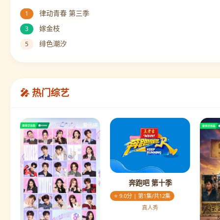
律动青春 第三季
1
嫁金枝
3
绯色潮汐
5
🎤 热门综艺
奔跑吧 第十季
⭐ 9.0分 | 第1集/共12集
真人秀