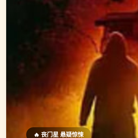
🔥 丧门星 悬疑惊悚