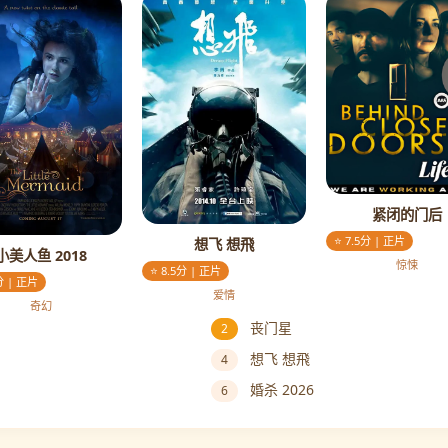
紧闭的门后
⭐ 7.5分 | 正片
想飞 想飛
小美人鱼 2018
惊悚
⭐ 8.5分 | 正片
分 | 正片
爱情
奇幻
丧门星
2
想飞 想飛
4
婚杀 2026
6