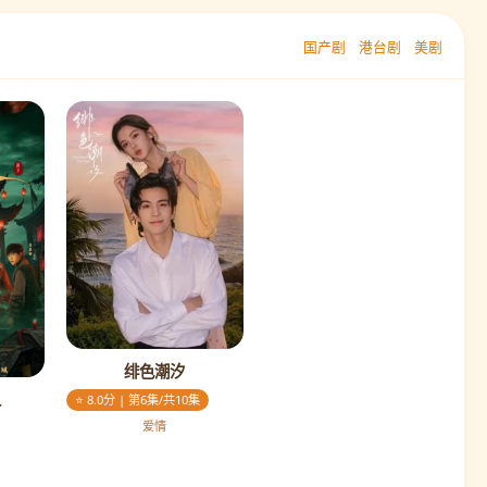
国产剧
港台剧
美剧
绯色潮汐
人
⭐ 8.0分 | 第6集/共10集
爱情