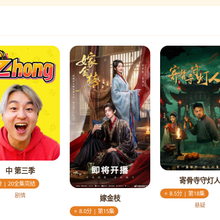
中 第三季
寄骨寺守灯
5分 | 20全集完结
⭐ 8.5分 | 第18集
剧情
嫁金枝
悬疑
⭐ 8.0分 | 第15集