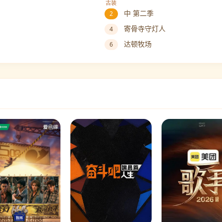
古装
中 第二季
2
寄骨寺守灯人
4
达顿牧场
6