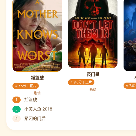
丧门星
摇篮破
⭐ 8.0分 | 正片
⭐ 7.0
⭐ 7.5分 | 正片
悬疑
剧情
摇篮破
1
小美人鱼 2018
3
紧闭的门后
5