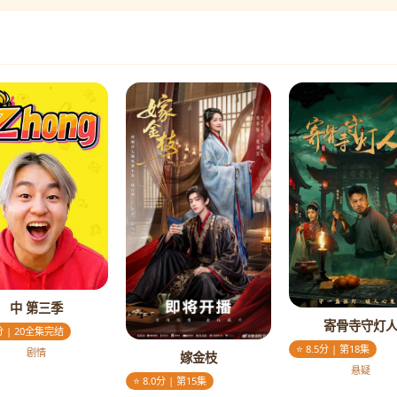
中 第三季
寄骨寺守灯
5分 | 20全集完结
⭐ 8.5分 | 第18集
剧情
嫁金枝
悬疑
⭐ 8.0分 | 第15集