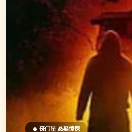
🔥 丧门星 悬疑惊悚