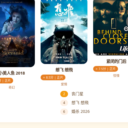
紧闭的门后
⭐ 7.5分 | 正片
想飞 想飛
小美人鱼 2018
惊悚
⭐ 8.5分 | 正片
分 | 正片
爱情
奇幻
丧门星
2
想飞 想飛
4
婚杀 2026
6