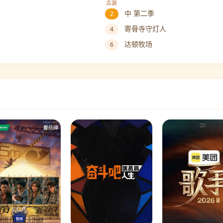
古装
中 第二季
2
寄骨寺守灯人
4
达顿牧场
6