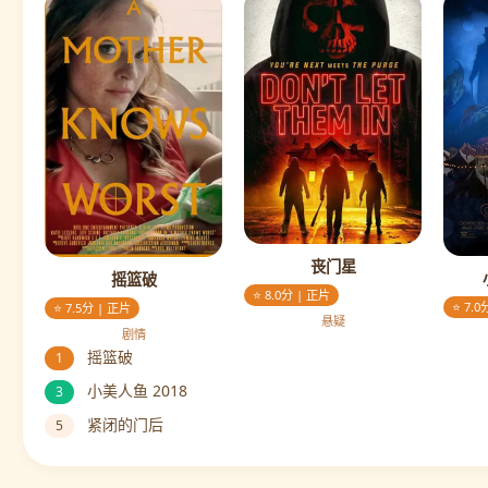
丧门星
摇篮破
⭐ 8.0分 | 正片
⭐ 7.0
⭐ 7.5分 | 正片
悬疑
剧情
摇篮破
1
小美人鱼 2018
3
紧闭的门后
5