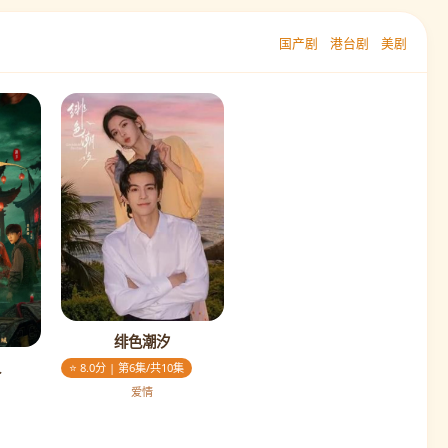
国产剧
港台剧
美剧
绯色潮汐
人
⭐ 8.0分 | 第6集/共10集
爱情