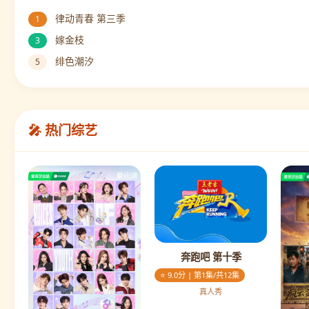
律动青春 第三季
1
嫁金枝
3
绯色潮汐
5
🎤 热门综艺
奔跑吧 第十季
⭐ 9.0分 | 第1集/共12集
真人秀